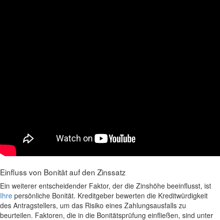
Einfluss von Bonität auf den Zinssatz
Ein weiterer entscheidender Faktor, der die Zinshöhe beeinflusst, ist
Ihre
persönliche Bonität. Kreditgeber bewerten die Kreditwürdigkeit
des Antragstellers, um das Risiko eines Zahlungsausfalls zu
beurteilen. Faktoren, die in die Bonitätsprüfung einfließen, sind unter