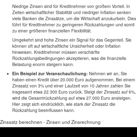
Niedrige Zinsen sind für Kreditnehmer von großem Vorteil. In
Zeiten wirtschaftlicher Stabilität und niedriger Inflation senken
viele Banken die Zinssätze, um die Wirtschaft anzukurbeln. Dies
führt für Kreditnehmer zu geringeren Rückzahlungen und somit
zu einer größeren finanziellen Flexibilität.
Umgekehrt sind hohe Zinsen ein Signal für das Gegenteil. Sie
können oft auf wirtschaftliche Unsicherheit oder Inflation
hinweisen. Kreditnehmer müssen verschärfte
Rückzahlungsbedingungen akzeptieren, was die finanzielle
Belastung enorm steigern kann.
Ein Beispiel zur Veranschaulichung:
Nehmen wir an, Sie
haben einen Kredit über 20.000 Euro aufgenommen. Bei einem
Zinssatz von 3% und einer Laufzeit von 10 Jahren zahlen Sie
insgesamt etwa 22.300 Euro zurück. Steigt der Zinssatz auf 6%,
wird die Gesamtrückzahlung auf etwa 27.000 Euro ansteigen.
Hier zeigt sich eindrücklich, wie stark der Zinssatz die
Rückzahlung beeinflussen kann.
Zinssatz berechnen - Zinsen und Zinsrechnung