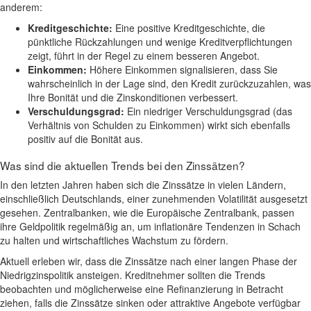
anderem:
Kreditgeschichte:
Eine positive Kreditgeschichte, die
pünktliche Rückzahlungen und wenige Kreditverpflichtungen
zeigt, führt in der Regel zu einem besseren Angebot.
Einkommen:
Höhere Einkommen signalisieren, dass Sie
wahrscheinlich in der Lage sind, den Kredit zurückzuzahlen, was
Ihre Bonität und die Zinskonditionen verbessert.
Verschuldungsgrad:
Ein niedriger Verschuldungsgrad (das
Verhältnis von Schulden zu Einkommen) wirkt sich ebenfalls
positiv auf die Bonität aus.
Was sind die aktuellen Trends bei den Zinssätzen?
In den letzten Jahren haben sich die Zinssätze in vielen Ländern,
einschließlich Deutschlands, einer zunehmenden Volatilität ausgesetzt
gesehen. Zentralbanken, wie die Europäische Zentralbank, passen
ihre Geldpolitik regelmäßig an, um inflationäre Tendenzen in Schach
zu halten und wirtschaftliches Wachstum zu fördern.
Aktuell erleben wir, dass die Zinssätze nach einer langen Phase der
Niedrigzinspolitik ansteigen. Kreditnehmer sollten die Trends
beobachten und möglicherweise eine Refinanzierung in Betracht
ziehen, falls die Zinssätze sinken oder attraktive Angebote verfügbar